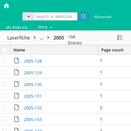
Advanced
More
My WebLink
104
Laserfiche
...
2005
Entries
Name
Page count
1
2005-128
1
2005-129
1
2005-130
1
2005-131
2
2005-132
1
2005-133
1