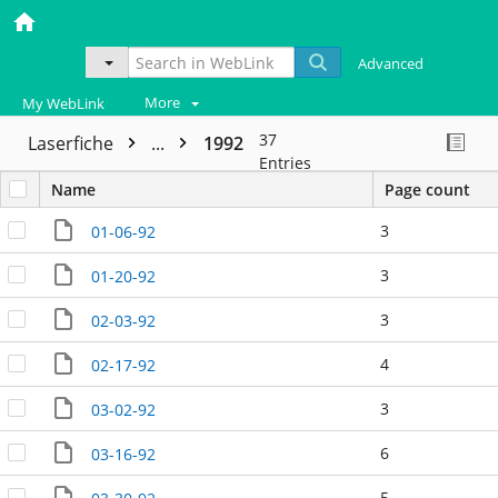
Advanced
More
My WebLink
37
Laserfiche
...
1992
Entries
Name
Page count
3
01-06-92
3
01-20-92
3
02-03-92
4
02-17-92
3
03-02-92
6
03-16-92
5