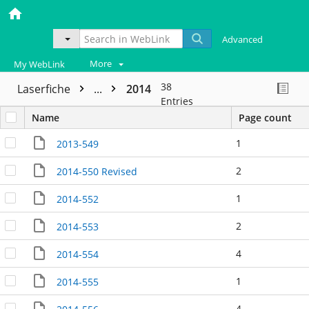
Advanced
More
My WebLink
38
Laserfiche
...
2014
Entries
Name
Page count
1
2013-549
2
2014-550 Revised
1
2014-552
2
2014-553
4
2014-554
1
2014-555
4