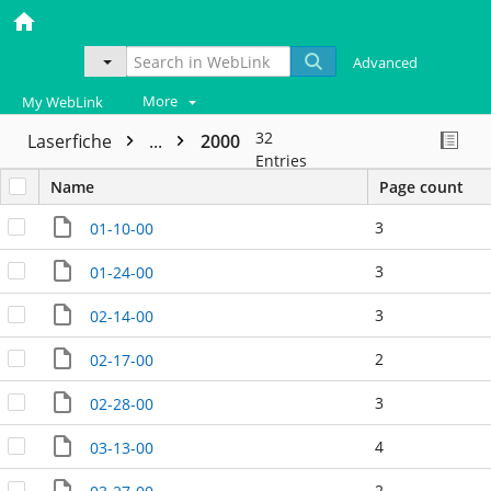
Advanced
More
My WebLink
32
Laserfiche
...
2000
Entries
Name
Page count
3
01-10-00
3
01-24-00
3
02-14-00
2
02-17-00
3
02-28-00
4
03-13-00
2