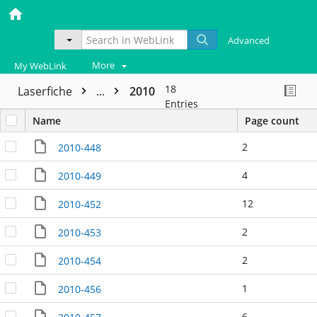
Advanced
More
My WebLink
18
Laserfiche
...
2010
Entries
Name
Page count
2
2010-448
4
2010-449
12
2010-452
2
2010-453
2
2010-454
1
2010-456
6