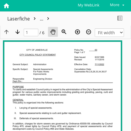
More
My WebLink
Laserfiche
...
/ 6
View plain text