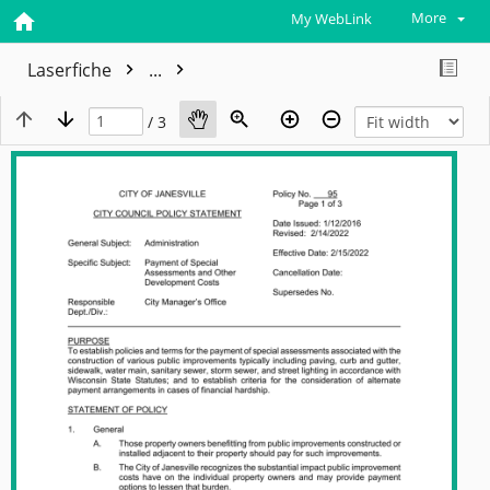
More
My WebLink
Laserfiche
...
/ 3
View plain text