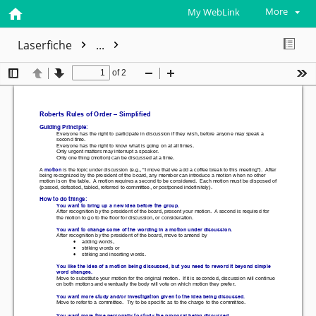
More
My WebLink
Laserfiche
...