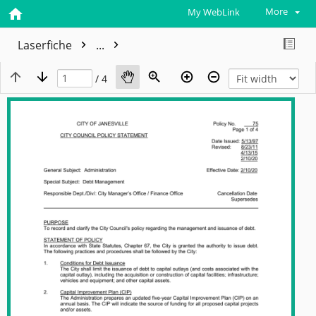
More
My WebLink
Laserfiche
...
/ 4
View plain text